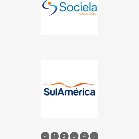
«
1
2
3
4
»